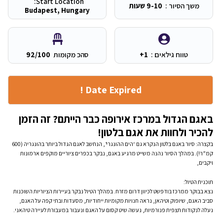
Start Location:
משך הסיור :
9-10 שעות
Budapest, Hungary
טווח גילאים :
1+
סהכ מקומות
92/100
Date Expired !
באגם הגדול במרכז אירופה כבר הייתם? זה הזמן
להכיר ולחוות את אגם בלטון!
בקצרה: סיור באגם בלטון הנקרא גם ‘הים ההונגרי’, הנחשב לאגם הגדול ביותר בהונגריה (600
קמ”ר!). במהלך הסיור נהנה משייט מרגיע באגם, נבקר בכפרים ציוריים מוקפים ארמונות
ויקבים,
תוכנית הטיול:
נצא בבוקר ממרכז בודפשט לכיוון דרום מזרח. במהלך הטיול נבקר בעיירות הציוריות השוכנות
סביב האגם, שיופוק וטיהאן, נראה חנויות מקומיות ייחודיות, מסעדות ובתי קפה על האגם,
נעלה לנקודות תצפית פנורמיות, נעשה שיט קסום על האגם ונעבור במעבורת לעיירה טיהאני.