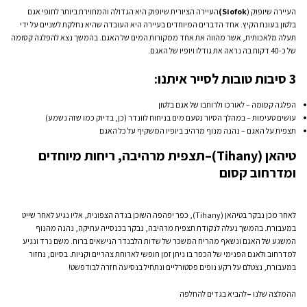
העיירה שיופוק (
Siofok)
העיירה הציורית שיופוק היא הגדולה והמתוירת ביותר לחופי אגם
בלטון בעונת הקיץ. אחד הדברים המיוחדים בעיירה היא העובדה שהיא נחלקת לשניים על ידי
תעלה מלאכותית, אשר מהווה את אחד ממקורות המים של האגם. בהמשך נצא להפלגה קסומה
של כ-40 דקות בה נראה את גודלו ויופיו של האגם.
3
סיבות טובות לסייר איתנו:
הפלגה קסומה – לאורכו ולרוחבו של אגם בלטון
עושים טעימות – במהלך הסיור נטעם מים בניחוח לוונדר (כן, בדיוק כמו שזה נשמע)
תצפית על האגם – נהנה מנוף מרהיב ביופיו המשקיף על כל האגם
טיהאן (
Tihany)
–
תצפית מרהיבה, ריחות מיוחדים
ומדרחוב קסום
לאחר מכן נבקר בטיהאן (Tihany), כפר יפהפה השוכן בגדה הצפונית, אליו נגיע לאחר שייט
במעבורת. בהמשך נעלה לנקודת תצפית מרהיבה, נבקר בכנסייה עתיקה, נהנה מהנוף
המשגע של האגם ונשאף מהריח המשכר של שדות הלבנדר הנישאים ברוח. משם נרד ונגיע
למדרחוב ולאגם הפנימי של הכפר בו ניתן זמן חופשי לארוחת צהריים וקניות. בסיום, נחזור
במעבורת, נצטלם על רקע נופים פסטורליים ונתחיל בנסיעה חזרה לבודפשט!
ההמלצה שלנו
–
להביא בגדים להחלפה