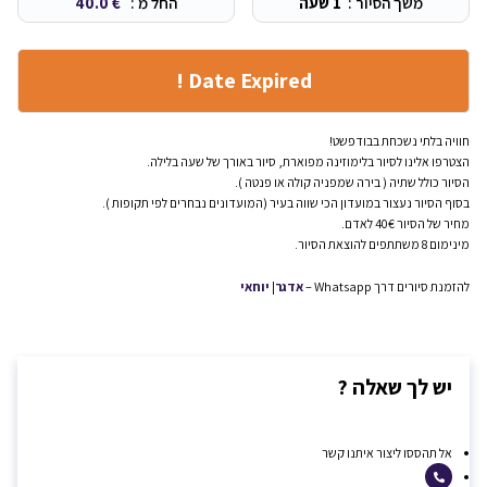
משך הסיור :
1 שעה
החל מ :
€
40.0
Date Expired !
חוויה בלתי נשכחת בבודפשט!
הצטרפו אלינו לסיור בלימוזינה מפוארת, סיור באורך של שעה בלילה.
הסיור כולל שתיה ( בירה שמפניה קולה או פנטה ).
בסוף הסיור נעצור במועדון הכי שווה בעיר (המועדונים נבחרים לפי תקופות ).
מחיר של הסיור 40€ לאדם.
מינימום 8 משתתפים להוצאת הסיור.
להזמנת סיורים דרך Whatsapp –
אדגר
|
יוחאי
יש לך שאלה ?
אל תהססו ליצור איתנו קשר