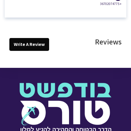
+36702074775
Reviews
Write A Review