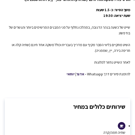
משך הסיור: כ- 1.5 שעות
שעת יציאה: 19:30
שייט של כשעה בנהר הדנובה, במהלכו נחלוף על פני המבנים המרשימים ביותר והגשרים של
בודפשט.
השיט מתקיים בליווי הסבר מקיף עם מדריך בעברית וכולל משקה אחד חינם (שתיה קלה או
חריפה בירה, יין ,שמפניה).
לאחר השייט נחזור למלונות
להזמנת סיורים דרך Whatsapp –
אדגר
|
יוחאי
שירותים כלולים במחיר
שתיה חמה/קרה