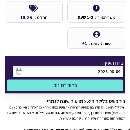
משך הסיור :
1-2 שעה
החל מ :
€
10.0
טווח גילאים :
1+
בחרו תאריך :
בדוק זמינות
בודפשט בלילה היא כמו עיר שונה לגמרי !
שייט לילי רומנטי על הדנובה מאפשר לראות את העיר באור אחר – כל האתרים המוכרים (וגם
כמה שלא) מוארים באור רך, קסום ומפנק שמשווה להם מראה כאילו חדש והכי טוב לראות את
המחזה הזה מהנהר השקט והרגוע שחוצה את העיר.
הסיור כולל משקה אחד חינם (שתיה קלה או חריפה, יין, בירה או שמפניה).